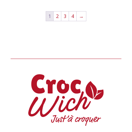
1
2
3
4
→