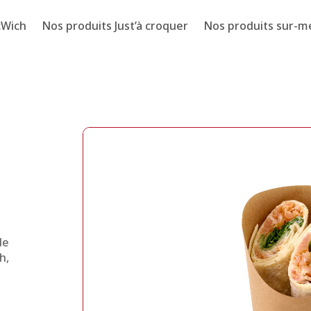
cWich
Nos produits Just’à croquer
Nos produits sur-m
de
h,