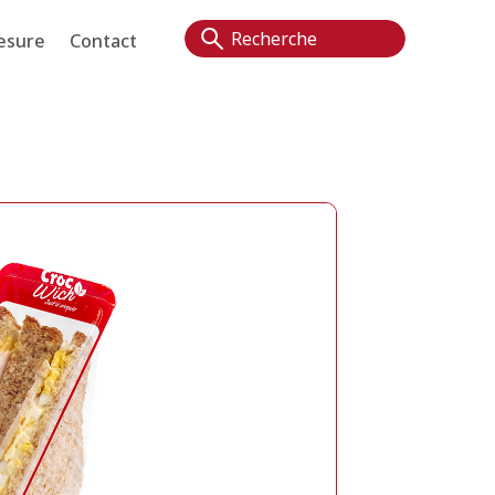
esure
Contact