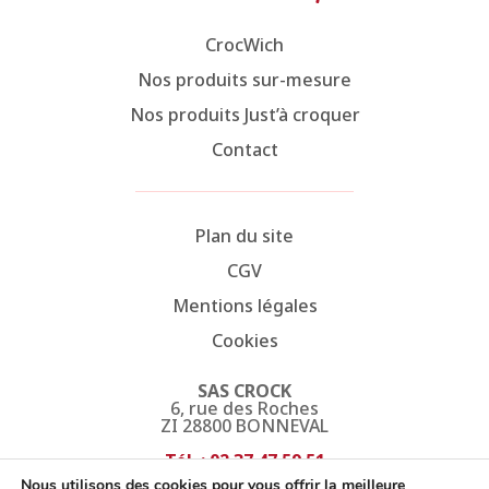
CrocWich
Nos produits sur-mesure
Nos produits Just’à croquer
Contact
Plan du site
CGV
Mentions légales
Cookies
SAS CROCK
6, rue des Roches
ZI 28800 BONNEVAL
Tél. : 02 37 47 59 51
Fax. : 02 37 47 45 27
Nous utilisons des cookies pour vous offrir la meilleure