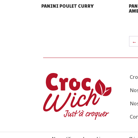
PANINI POULET CURRY
PAN
AME
←
Cro
Nos
Nos
Con