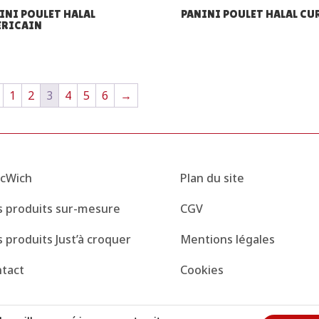
INI POULET HALAL
PANINI POULET HALAL CU
RICAIN
1
2
3
4
5
6
→
cWich
Plan du site
 produits sur-mesure
CGV
 produits Just’à croquer
Mentions légales
tact
Cookies