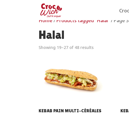
Cro
Home
/
Products tagged “Halal”
/ Page 3
Halal
Showing 19–27 of 48 results
KEBAB PAIN MULTI-CÉRÉALES
KEB